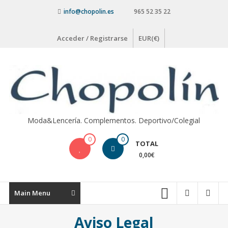
Saltar
info@chopolin.es
965 52 35 22
contenido
Acceder / Registrarse
EUR(€)
Moda&Lencería. Complementos. Deportivo/Colegial
0
0
TOTAL
0,00€
Main Menu
Aviso Legal