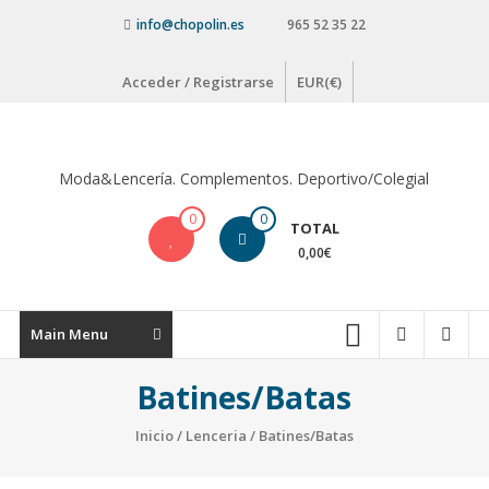
Saltar
info@chopolin.es
965 52 35 22
contenido
Acceder / Registrarse
EUR(€)
Moda&Lencería. Complementos. Deportivo/Colegial
0
0
TOTAL
0,00€
Main Menu
Batines/Batas
Inicio
/
Lenceria
/ Batines/Batas