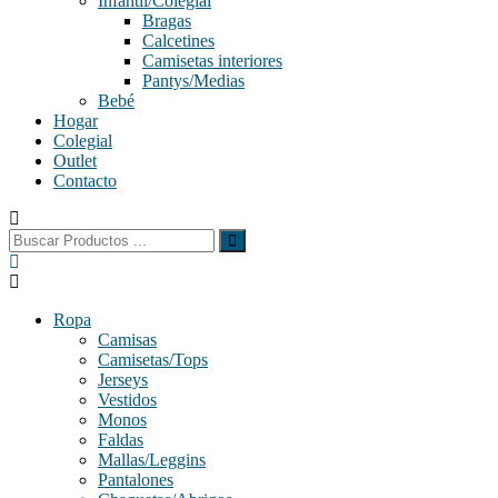
Infantil/Colegial
Bragas
Calcetines
Camisetas interiores
Pantys/Medias
Bebé
Hogar
Colegial
Outlet
Contacto
Buscar:
Ropa
Camisas
Camisetas/Tops
Jerseys
Vestidos
Monos
Faldas
Mallas/Leggins
Pantalones