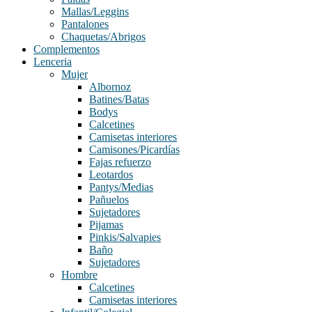
Mallas/Leggins
Pantalones
Chaquetas/Abrigos
Complementos
Lenceria
Mujer
Albornoz
Batines/Batas
Bodys
Calcetines
Camisetas interiores
Camisones/Picardías
Fajas refuerzo
Leotardos
Pantys/Medias
Pañuelos
Sujetadores
Pijamas
Pinkis/Salvapies
Baño
Sujetadores
Hombre
Calcetines
Camisetas interiores