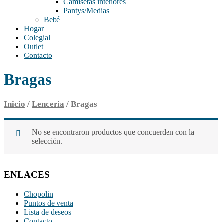
Camisetas interiores
Pantys/Medias
Bebé
Hogar
Colegial
Outlet
Contacto
Bragas
Inicio
/
Lenceria
/ Bragas
No se encontraron productos que concuerden con la
selección.
ENLACES
Chopolin
Puntos de venta
Lista de deseos
Contacto