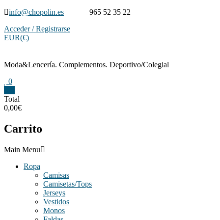
Saltar
info@chopolin.es
965 52 35 22
contenido
Acceder / Registrarse
EUR(€)
Moda&Lencería. Complementos. Deportivo/Colegial
0
0
Total
0,00€
Carrito
Main Menu
Ropa
Camisas
Camisetas/Tops
Jerseys
Vestidos
Monos
Faldas