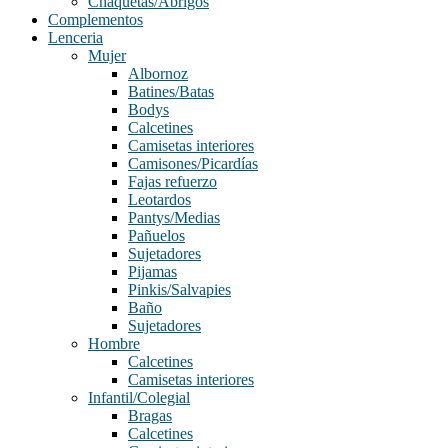
Chaquetas/Abrigos
Complementos
Lenceria
Mujer
Albornoz
Batines/Batas
Bodys
Calcetines
Camisetas interiores
Camisones/Picardías
Fajas refuerzo
Leotardos
Pantys/Medias
Pañuelos
Sujetadores
Pijamas
Pinkis/Salvapies
Baño
Sujetadores
Hombre
Calcetines
Camisetas interiores
Infantil/Colegial
Bragas
Calcetines